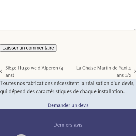
Siège Hugo wc d’Alperen (4
La Chaise Martin de Yani 4
previous
next
ans)
ans 1/2
post:
post:
Toutes nos fabrications nécessitent la réalisation d'un devis,
qui dépend des caractéristiques de chaque installation...
Demander un devis
Derniers avis