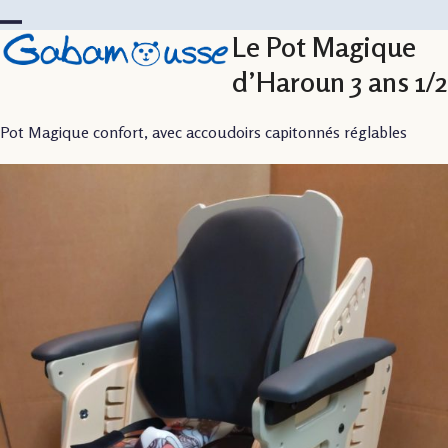
Skip
to
Le Pot Magique
Open
Close
content
mobile
mobile
d’Haroun 3 ans 1/2
menu
menu
Pot Magique confort, avec accoudoirs capitonnés réglables