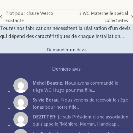
Plot pour chaise Wesco
1 WC Maternelle spécial
previous
next
existante
collectivités
post:
post:
Toutes nos fabrications nécessitent la réalisation d'un devis,
qui dépend des caractéristiques de chaque installation...
Demander un devis
Derniers avis
Mehdi Beatriz:
Nous avons commandé le
siège WC Hugo pour ma fille…
Sylvie Borau:
Nous venons de recevoir le siège
Jonas pour notre fille…
DEZITTER:
Je suis Président d'une association
qui s'appelle "Ménière, Marfan, Handicap…