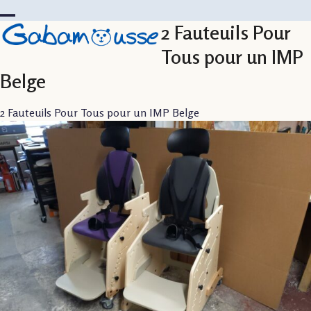
Skip
to
2 Fauteuils Pour
Open
Close
content
mobile
mobile
Tous pour un IMP
menu
menu
Belge
2 Fauteuils Pour Tous pour un IMP Belge