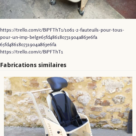
https://trello.com/c/BiPFThT1/1061-2-fauteuils-pour-tous-
pour-un-imp-belge65fd486180731904a863e6fa
65fd486180731904a863e6fa
https://trello.com/c/BiPFThT1
Fabrications similaires