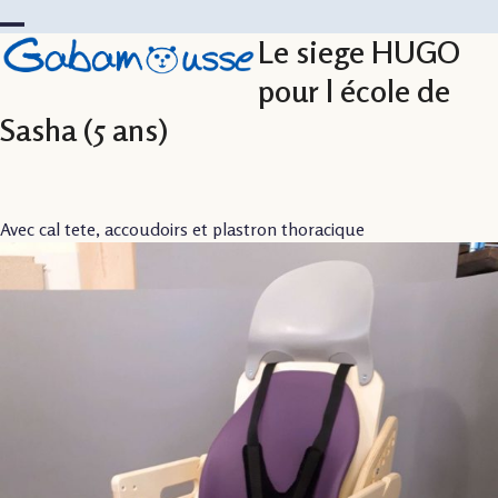
Skip
to
Le siege HUGO
Open
Close
content
mobile
mobile
pour l école de
menu
menu
Sasha (5 ans)
Avec cal tete, accoudoirs et plastron thoracique