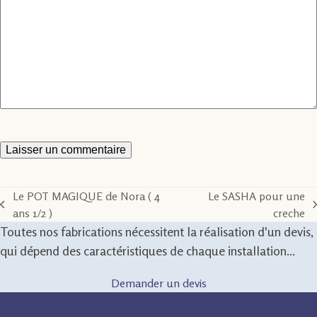
Le POT MAGIQUE de Nora ( 4
Le SASHA pour une
previous
next
ans 1/2 )
creche
post:
post:
Toutes nos fabrications nécessitent la réalisation d'un devis,
qui dépend des caractéristiques de chaque installation...
Demander un devis