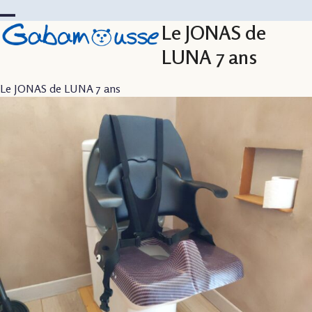
Skip
to
Le JONAS de
Open
Close
content
mobile
mobile
LUNA 7 ans
menu
menu
Le JONAS de LUNA 7 ans