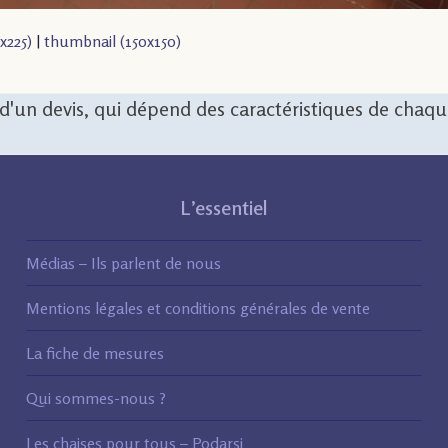
x225)
|
thumbnail (150x150)
n d'un devis, qui dépend des caractéristiques de chaq
L’essentiel
Médias – Ils parlent de nous
Mentions légales et conditions générales de vente
La fiche de mesures
Qui sommes-nous ?
Les chaises pour tous – Podarsi