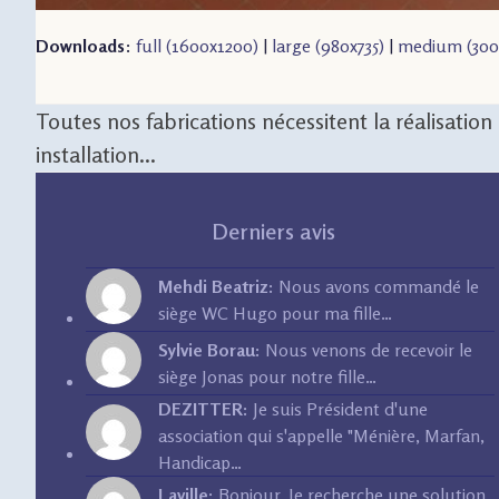
Downloads
:
full (1600x1200)
|
large (980x735)
|
medium (300
Toutes nos fabrications nécessitent la réalisatio
installation...
Derniers avis
Mehdi Beatriz:
Nous avons commandé le
siège WC Hugo pour ma fille…
Sylvie Borau:
Nous venons de recevoir le
siège Jonas pour notre fille…
DEZITTER:
Je suis Président d'une
association qui s'appelle "Ménière, Marfan,
Handicap…
Laville:
Bonjour, Je recherche une solution