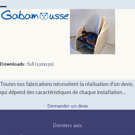
Skip
to
Open
Close
content
mobile
mobile
menu
menu
Downloads
:
full (150x150)
Toutes nos fabrications nécessitent la réalisation d'un devis,
qui dépend des caractéristiques de chaque installation...
Demander un devis
Derniers avis