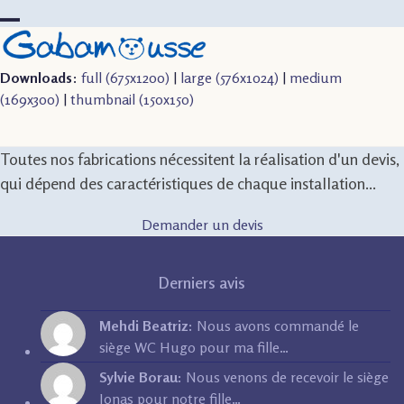
Skip
to
Open
Close
content
mobile
mobile
Downloads
:
full (675x1200)
|
large (576x1024)
|
medium
menu
menu
(169x300)
|
thumbnail (150x150)
Toutes nos fabrications nécessitent la réalisation d'un devis,
qui dépend des caractéristiques de chaque installation...
Demander un devis
Derniers avis
Mehdi Beatriz:
Nous avons commandé le
siège WC Hugo pour ma fille…
Sylvie Borau:
Nous venons de recevoir le siège
Jonas pour notre fille…