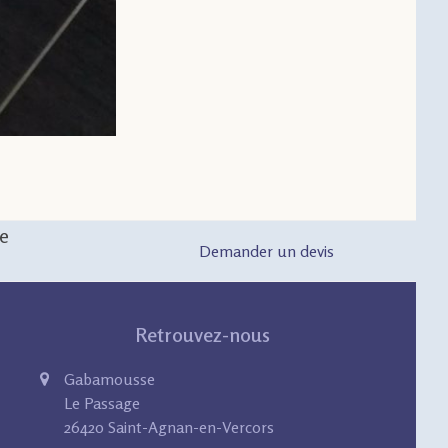
ue
Demander un devis
Retrouvez-nous
Gabamousse
Le Passage
26420 Saint-Agnan-en-Vercors