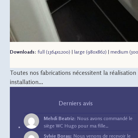
Downloads
:
full (1364x1200)
|
large (980x862)
|
medium (300
Toutes nos fabrications nécessitent la réalisatio
installation...
Derniers avis
Mehdi Beatriz:
Nous avons commandé le
siège WC Hugo pour ma fille…
Sylvie Borau:
Nous venons de recevoir le